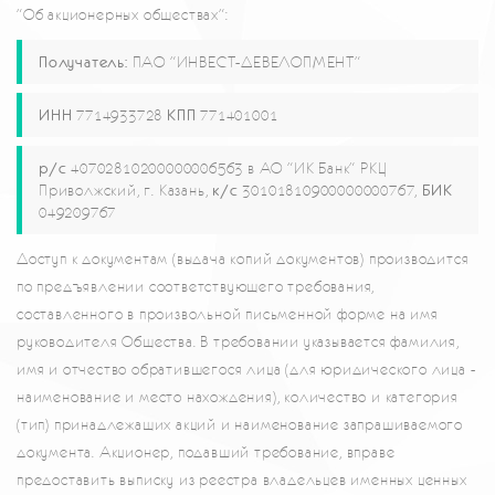
"Об акционерных обществах":
Получатель:
ПАО "ИНВЕСТ-ДЕВЕЛОПМЕНТ"
ИНН
7714933728
КПП
771401001
р/с
40702810200000006563 в АО "ИК Банк" РКЦ
Приволжский, г. Казань,
к/с
30101810900000000767,
БИК
049209767
Доступ к документам (выдача копий документов) производится
по предъявлении соответствующего требования,
составленного в произвольной письменной форме на имя
руководителя Общества. В требовании указывается фамилия,
имя и отчество обратившегося лица (для юридического лица -
наименование и место нахождения), количество и категория
(тип) принадлежащих акций и наименование запрашиваемого
документа. Акционер, подавший требование, вправе
предоставить выписку из реестра владельцев именных ценных