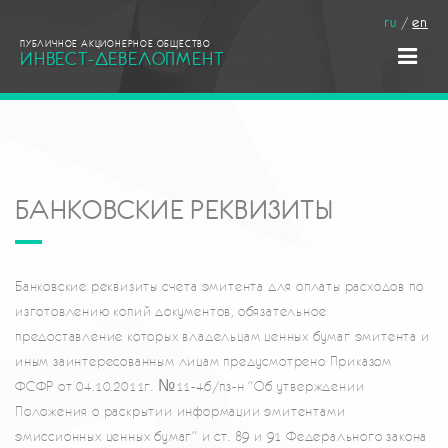
ru
/
en
ПУБЛИЧНОЕ АКЦИОНЕРНОЕ ОБЩЕСТВО
ИНВЕСТ-ДЕВЕЛОПМЕНТ
БАНКОВСКИЕ РЕКВИЗИТЫ
Банковские реквизиты счета эмитента для оплаты расходов по
изготовлению копий документов, обязательное
предоставление которых владельцам ценных бумаг эмитента и
иным заинтересованным лицам предусмотрено Приказом
ФСФР от 04.10.2011г. №11-46/пз-н "Об утверждении
Положения о раскрытии информации эмитентами
эмиссионных ценных бумаг" и ст. 89 и 91 Федерального закона