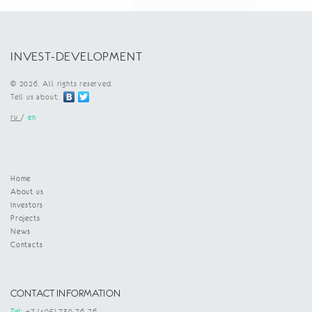
INVEST-DEVELOPMENT
© 2026. All rights reserved.
Tell us about:
ru
/
en
Home
About us
Investors
Projects
News
Contacts
CONTACT INFORMATION
Tel:
+7 (495) 730-76-76