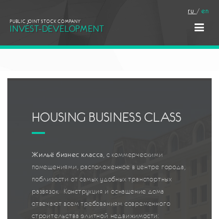
ru
/
en
PUBLIC JOINT STOCK COMPANY
INVEST-DEVELOPMENT
HOUSING BUSINESS CLASS
Жильё бизнес класса
, с коммерческими
помещениями, расположенное в центре города,
поблизости от самых удобных транспортных
развязок. Конструкция и оснащение дома
отвечают всем требованиям современного
строительства элитной недвижимости: